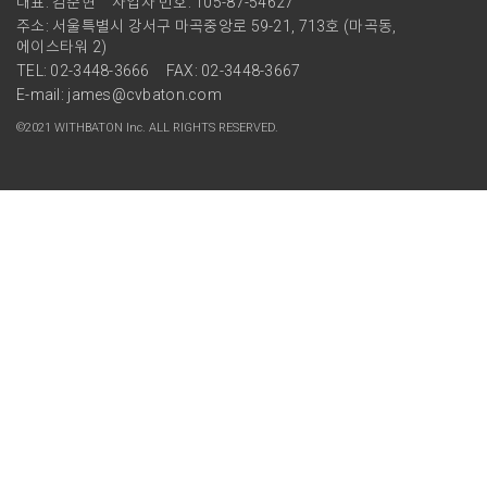
대표: 김준현
사업자 번호: 105-87-54627
주소: 서울특별시 강서구 마곡중앙로 59-21, 713호 (마곡동,
에이스타워 2)
TEL: 02-3448-3666
FAX: 02-3448-3667
E-mail: james@cvbaton.com
©2021 WITHBATON Inc. ALL RIGHTS RESERVED.