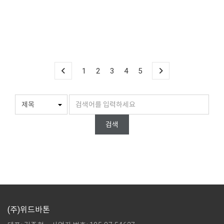
1
2
3
4
5
검색
(주)위드바톤